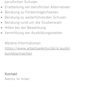
beruflichen Schulen
Erarbeitung von beruflichen Alternativen
Beratung zu Fördermöglichkeiten
Beratung zu weiterführenden Schulen
Beratung rund um die Studienwahl
Hilfen bei der Bewerbung
Vermittlung von Ausbildungsstellen
Weitere Informationen:
https://www.arbeitsagentur.de/k/ausbil
dungklarmachen
Kontakt
Agentur für Arbeit
Studien- und Berufsberatung
Telefon
0800 4 5555 00
(von Montag bis Freitag
8 bis 18 Uhr)
E-Mail
Internetseite