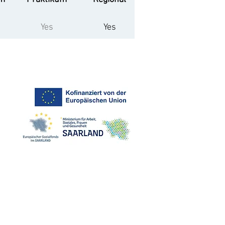
Yes
Yes