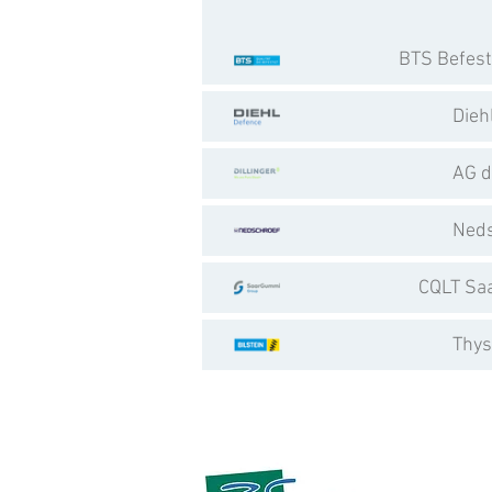
BTS Befes
Dieh
AG d
Neds
CQLT Sa
Thys