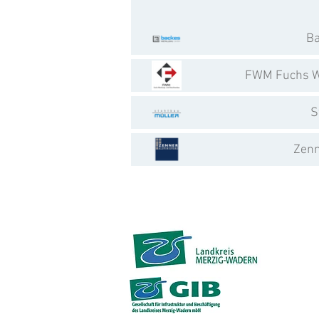
Ba
FWM Fuchs W
S
Zen