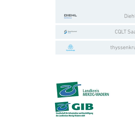
Dieh
CQLT Sa
thyssenkr