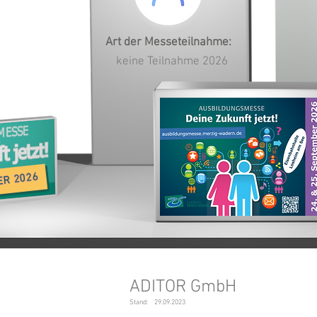
Art der Messeteilnahme:
keine Teilnahme 2026
ER 2026
ADITOR GmbH
Stand:
29.09.2023