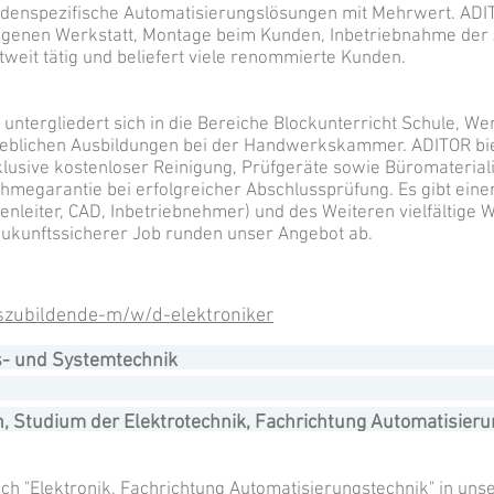
undenspezifische Automatisierungslösungen mit Mehrwert. ADI
eigenen Werkstatt, Montage beim Kunden, Inbetriebnahme der
weit tätig und beliefert viele renommierte Kunden.
untergliedert sich in die Bereiche Blockunterricht Schule, W
blichen Ausbildungen bei der Handwerkskammer. ADITOR biet
lusive kostenloser Reinigung, Prüfgeräte sowie Büromateriali
ahmegarantie bei erfolgreicher Abschlussprüfung. Es gibt einer
enleiter, CAD, Inbetriebnehmer) und des Weiteren vielfältige 
zukunftssicherer Job runden unser Angebot ab.
uszubildende-m/w/d-elektroniker
gs- und Systemtechnik
Studium der Elektrotechnik, Fachrichtung Automatisieru
eich "Elektronik, Fachrichtung Automatisierungstechnik" in un