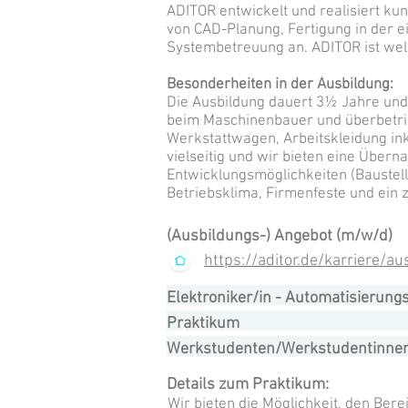
ADITOR entwickelt und realisiert k
von CAD-Planung, Fertigung in der 
Systembetreuung an. ADITOR ist welt
Besonderheiten in der Ausbildung:
Die Ausbildung dauert 3½ Jahre und 
beim Maschinenbauer und überbetrie
Werkstattwagen, Arbeitskleidung ink
vielseitig und wir bieten eine Übern
Entwicklungsmöglichkeiten (Baustell
Betriebsklima, Firmenfeste und ein 
(Ausbildungs-) Angebot (m/w/d)
https://aditor.de/karriere/a
Elektroniker/in - Automatisierun
Praktikum
Werkstudenten/Werkstudentinnen, 
Details zum Praktikum:
Wir bieten die Möglichkeit, den Ber