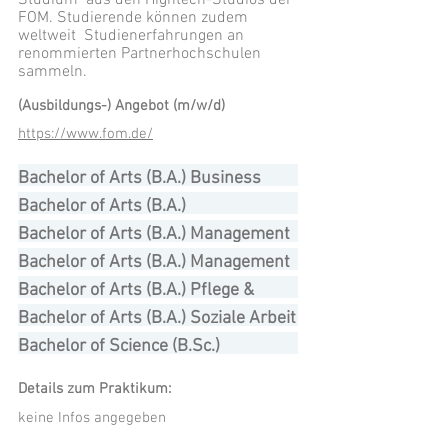
Studium aus den Hightech-Studios der
FOM. Studierende können zudem
weltweit Studienerfahrungen an
renommierten Partnerhochschulen
sammeln.
(Ausbildungs-) Angebot (m/w/d)
https://www.fom.de/
Bachelor of Arts (B.A.) Business
Administration
Bachelor of Arts (B.A.)
Gesundheitspsychologie &
Bachelor of Arts (B.A.) Management
Medizinpädagogik
& Digitalisierung
Bachelor of Arts (B.A.) Management
im Gesundheitswesen
Bachelor of Arts (B.A.) Pflege &
Digitalisierung
Bachelor of Arts (B.A.) Soziale Arbeit
Bachelor of Science (B.Sc.)
Betriebswirtschaft &
Details zum Praktikum:
Wirtschaftspsychologie
keine Infos angegeben