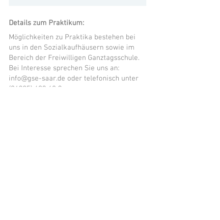
Details zum Praktikum:
Möglichkeiten zu Praktika bestehen bei
uns in den Sozialkaufhäusern sowie im
Bereich der Freiwilligen Ganztagsschule.
Bei Interesse sprechen Sie uns an:
info@gse-saar.de
oder telefonisch unter
(06825) 403 68 0
Hast du Fragen zur Ausbildung oder zum
Angebot?
GSE des ASB mbH
+49 6826 403 68 - 0
info@gse-saar.de
Poststraße 7, 66557 Illingen,
Deutschland