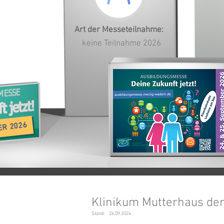
Art der Messeteilnahme:
keine Teilnahme 2026
ER 2026
Klinikum Mutterhaus d
Stand:
26.09.2024