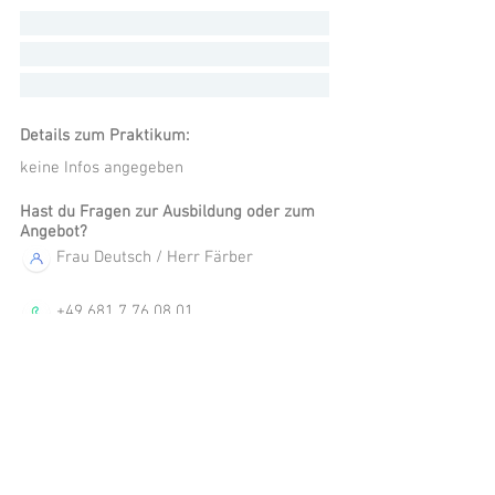
Details zum Praktikum:
keine Infos angegeben
Hast du Fragen zur Ausbildung oder zum
Angebot?
Frau Deutsch / Herr Färber
+49 681 7 76 08 01
maler-lackierer-saar@gmx.de
info@malerinnung-saar.de
Konrad-Zuse-Straße 4, 66115
Saarbrücken, Deutschland