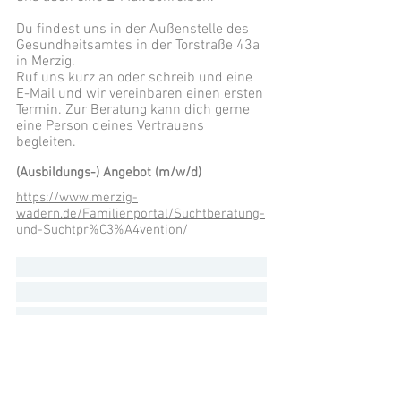
Du findest uns in der Außenstelle des
Gesundheitsamtes in der Torstraße 43a
in Merzig.
Ruf uns kurz an oder schreib und eine
E-Mail und wir vereinbaren einen ersten
Termin. Zur Beratung kann dich gerne
eine Person deines Vertrauens
begleiten.
(Ausbildungs-) Angebot (m/w/d)
https://www.merzig-
wadern.de/Familienportal/Suchtberatung-
und-Suchtpr%C3%A4vention/
Details zum Praktikum:
kein Praktikum möglich