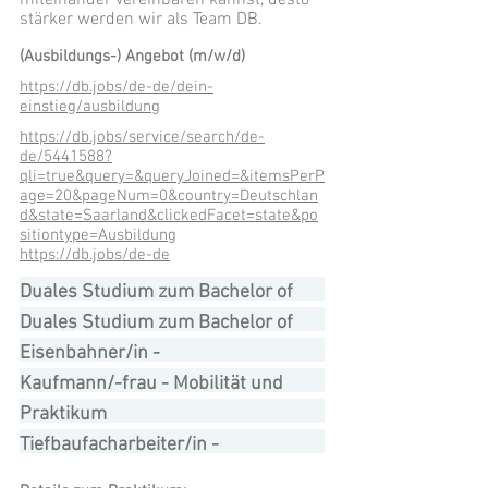
miteinander vereinbaren kannst, desto
stärker werden wir als Team DB.
(Ausbildungs-) Angebot (m/w/d)
https://db.jobs/de-de/dein-
einstieg/ausbildung
https://db.jobs/service/search/de-
de/5441588?
qli=true&query=&queryJoined=&itemsPerP
age=20&pageNum=0&country=Deutschlan
d&state=Saarland&clickedFacet=state&po
sitiontype=Ausbildung
https://db.jobs/de-de
Duales Studium zum Bachelor of
Engineering Bahningenieurwesen
Duales Studium zum Bachelor of
mit Schwerpunkt Elektrotechnik
Engineering Bahningenieurwesen
Eisenbahner/in -
(m/w/d)
mit Schwerpunkt IT (m/w/d)
Zugverkehrssteuerung
Kaufmann/-frau - Mobilität und
Verkehrsservice
Praktikum
Tiefbaufacharbeiter/in -
Gleisbauarbeiten