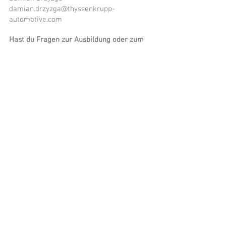
damian.drzyzga@thyssenkrupp-
automotive.com
Hast du Fragen zur Ausbildung oder zum
Angebot?
Damian Drzyzga
+49 6589793189
damian.drzyzga@thyssenkrupp-
automtoive.com
Niederkell 25, 54429 Mandern-
Niederkell, Deutschland